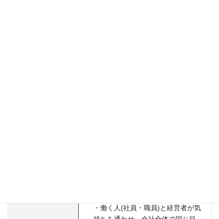
URL
https://doitoita.com/
介護研修・キャリアアッププロジェ
クト
事業内容
介護人財の育成や処遇改善に特化し
たコンサルティング
Mirai no Kaigo Worldは、「介護サー
ビスを提供する
介護職員の力を高
め・活かす
ことで、事業者＆職員＆
利用者みんながハッピーになる（ハ
ッピートライアングルの構築を構築
する）」、現場での実行支援に自信
あり！
・働く人(社員・職員)と経営者が気